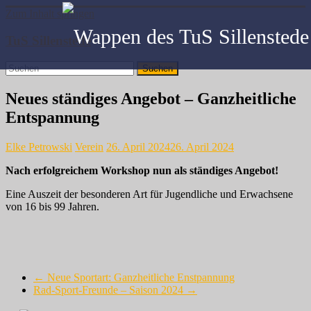
Zum Inhalt springen
TuS Sillenstede
Neues ständiges Angebot – Ganzheitliche
Entspannung
Elke Petrowski
Verein
26. April 2024
26. April 2024
Nach erfolgreichem Workshop nun als ständiges Angebot!
Eine Auszeit der besonderen Art für Jugendliche und Erwachsene
von 16 bis 99 Jahren.
←
Neue Sportart: Ganzheitliche Enstpannung
Rad-Sport-Freunde – Saison 2024
→