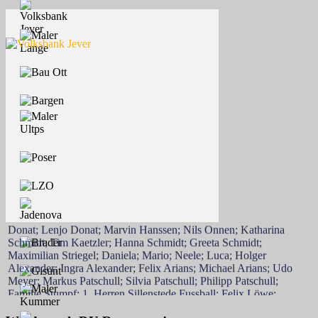
Henrik Altemoeller; TuS Doni; Nadine Donat; Jonas Donat; Silas
Donat; Lenjo Donat; Marvin Hanssen; Nils Onnen; Katharina
Schmidt; Tim Kaetzler; Hanna Schmidt; Greeta Schmidt;
Maximilian Striegel; Daniela; Mario; Neele; Luca; Holger
Alexander; Ingra Alexander; Felix Arians; Michael Arians; Udo
Meyer; Markus Patschull; Silvia Patschull; Philipp Patschull;
Familie Stumpf; 1. Herren Sillenstede Fussball; Felix Löwe;
Marvin Minßen; Marie Alexander-Wolken; Rainer Luff; Helga &
Harm Dierken; Manfred Haase; Annegret Haase; Romke Harms;
Tamme Harms; Christina Harms; Ingo Harms; Jana Lange; Leon