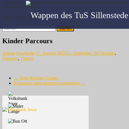
Zum Inhalt springen
TuS Sillenstede
Kinder Parcours
Admin
Sporthalle
17. August 2025
15. September 2025
Kinder
,
Parcours
,
Turnen
←
Teen & funny Games
Einladung Jahreshauptversammlung
→