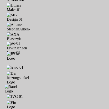
Sohngen; Tom Lennard Sohngen; Carl-Ludwig & Lisa Dreyer;
Fritz Neunaber; Turbine Sota 05; August Hovemann & Mariette
Hovemann; Hans & Wilhelmine Thaden; Wilhelm & Sieglinde
Vinup; Ilka, Hanno, Ute & Hilko Hartmann; Detlef Eilers; Steven
Petersen; Kevin Beckmann; Marco Wächter; Andi Neu; Achim
Rohde; Familie Richter; TuS Team F1-18/19; Bibiana-Sophie
Thomas; Andrea Bruns; Michael Thiergarten; Familie Michels;
Guido Jaskulska; Volker Meyer; Lena Quebbemann; Markus
Meyer; Jenny Gerlach; Maria Meyer; Werner Meyer; Alfons
Oltmanns; Johannes Oltmanns; Philipp Wedekin; Sebastian
Urbansky; Tim, Nils, Silke & Werner Rockmann; Kerstin,
Christoph, Thies, Thore & Tjade Legler; Mirco Folkers; Andre
Friedrichs; Birte & Tim Engel; Lasse Engel; Fabrice Sander; Lothar
Grünfeld; Ingo Janssen; Ines und Jürgen Wagner; Ralf Wisotzky;
Angelika & Reinhard Worpenberg; Agneta Janssen; Ingrid, Fredy,
Maike Zillich; Gecko Druck Schortens; Kindertagesstätte
"Sillensteder Spatzennest"; Olga & Alois Piwek; Karl & Tea
Harms; Johannes Janssen; Annegret & Heinrich Specht;
Sillensteder Hallen Cup 2020; Herma Hoppe; Jens Kirchhoff; Lutz
Hagestedt; TuS Leerhafe / Hovel in Freundschaft - 1.Herren, 2.
Herren; Jannes, Jule, Jan, Aline, Homrighausen; F1-JSG Sande
2020; Altweiber; Jan Wanowius; Kyan Schaffranek; Wynn
Schaffranek; Alexander Schröder; Bernd & Imke Cordsen; Alte
Herren 2020 - 2021: Florian Donat, Thomas Drescher, Uwe Eilers,