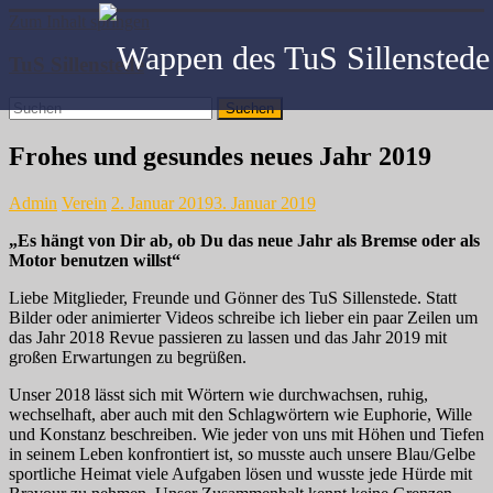
Zum Inhalt springen
TuS Sillenstede
Frohes und gesundes neues Jahr 2019
Admin
Verein
2. Januar 2019
3. Januar 2019
„Es hängt von Dir ab, ob Du das neue Jahr als Bremse oder als
Motor benutzen willst“
Liebe Mitglieder, Freunde und Gönner des TuS Sillenstede. Statt
Bilder oder animierter Videos schreibe ich lieber ein paar Zeilen um
das Jahr 2018 Revue passieren zu lassen und das Jahr 2019 mit
großen Erwartungen zu begrüßen.
Unser 2018 lässt sich mit Wörtern wie durchwachsen, ruhig,
wechselhaft, aber auch mit den Schlagwörtern wie Euphorie, Wille
und Konstanz beschreiben. Wie jeder von uns mit Höhen und Tiefen
in seinem Leben konfrontiert ist, so musste auch unsere Blau/Gelbe
sportliche Heimat viele Aufgaben lösen und wusste jede Hürde mit