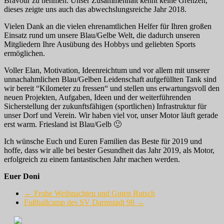
Bravour zu nehmen. Unser Zusammenhalt kennt keine Grenzen,
dieses zeigte uns auch das abwechslungsreiche Jahr 2018.
Vielen Dank an die vielen ehrenamtlichen Helfer für Ihren großen
Einsatz rund um unsere Blau/Gelbe Welt, die dadurch unseren
Mitgliedern Ihre Ausübung des Hobbys und geliebten Sports
ermöglichen.
Voller Elan, Motivation, Ideenreichtum und vor allem mit unserer
unnachahmlichen Blau/Gelben Leidenschaft aufgefüllten Tank sind
wir bereit “Kilometer zu fressen“ und stellen uns erwartungsvoll den
neuen Projekten, Aufgaben, Ideen und der weiterführenden
Sicherstellung der zukunftsfähigen (sportlichen) Infrastruktur für
unser Dorf und Verein. Wir haben viel vor, unser Motor läuft gerade
erst warm. Friesland ist Blau/Gelb 🙂
Ich wünsche Euch und Euren Familien das Beste für 2019 und
hoffe, dass wir alle bei bester Gesundheit das Jahr 2019, als Motor,
erfolgreich zu einem fantastischen Jahr machen werden.
Euer Doni
←
Frohe Weihnachten und Guten Rutsch
Fußballcamp des SV Darmstadt 98
→