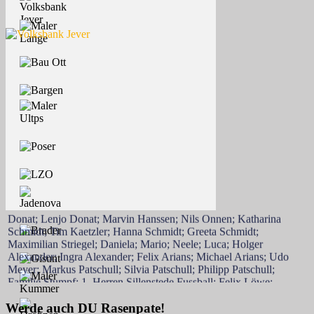
Henrik Altemoeller; TuS Doni; Nadine Donat; Jonas Donat; Silas
Donat; Lenjo Donat; Marvin Hanssen; Nils Onnen; Katharina
Schmidt; Tim Kaetzler; Hanna Schmidt; Greeta Schmidt;
Maximilian Striegel; Daniela; Mario; Neele; Luca; Holger
Alexander; Ingra Alexander; Felix Arians; Michael Arians; Udo
Meyer; Markus Patschull; Silvia Patschull; Philipp Patschull;
Familie Stumpf; 1. Herren Sillenstede Fussball; Felix Löwe;
Marvin Minßen; Marie Alexander-Wolken; Rainer Luff; Helga &
Harm Dierken; Manfred Haase; Annegret Haase; Romke Harms;
Werde auch DU Rasenpate!
Tamme Harms; Christina Harms; Ingo Harms; Jana Lange; Leon