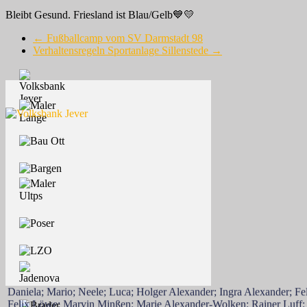
Bleibt Gesund. Friesland ist Blau/Gelb💙💛
←
Fußballcamp vom SV Darmstadt 98
Verhaltensregeln Sportanlage Sillenstede
→
Henrik Altemoeller; TuS Doni; Nadine Donat; Jonas Donat; Silas Do
Daniela; Mario; Neele; Luca; Holger Alexander; Ingra Alexander; Feli
Felix Löwe; Marvin Minßen; Marie Alexander-Wolken; Rainer Luff