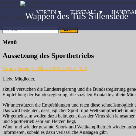
Zum Inhalt springen
VEREIN
FUSSBALL
HANDBA
TuS Sillenstede
Menü
Aussetzung des Sportbetriebs
Admin
Verein
15. März 2020
15. März 2020
Liebe Mitglieder,
aktuell versuchen die Landesregierung und die Bundesregierung gemei
Empfehlung der Bundesregierung, die sozialen Kontakte auf ein Minimu
Wir unterstützen die Empfehlungen und raten diese schnellstmöglich
Das wird bedeuten, dass jeglicher Sport- und Wettkampfbetrieb in un
Wir gemeinsam wollen dazu beitragen, dass der Virus sich langsamer 
und Sportbetrieb sehr am Herzen liegt.
Wann und wie der gesamte Sport- und Wettkampfbetrieb wieder aufgen
informieren, sobald es dazu verlässliche Aussagen gibt.