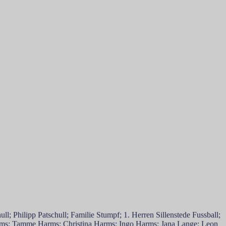
m Kaetzler; Hanna Schmidt; Greeta Schmidt; Maximilian Striegel;
l; Philipp Patschull; Familie Stumpf; 1. Herren Sillenstede Fussball;
ms; Tamme Harms; Christina Harms; Ingo Harms; Jana Lange; Leon