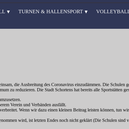
LL
TURNEN & HALLENSPORT
VOLLEYBAL
nsam, die Ausbreitung des Coronavirus einzudämmen. Die Schulen gehen
m zu reduzieren. Die Stadt Schortens hat bereits alle Sportstätten ges
 umzusetzen.
serem Verein und Verbänden ausfällt.
verbreitet. Wenn wir dazu einen kleinen Beitrag leisten können, tun w
ommen wird, ist letzten Endes noch nicht geklärt (Die Schulen sind v