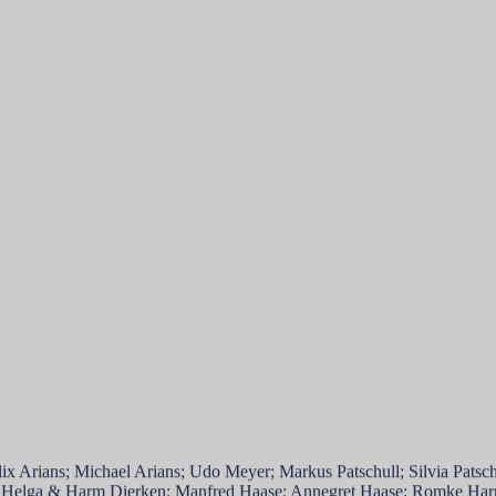
nat; Lenjo Donat; Marvin Hanssen; Nils Onnen; Katharina Schmidt; Ti
x Arians; Michael Arians; Udo Meyer; Markus Patschull; Silvia Patschul
; Helga & Harm Dierken; Manfred Haase; Annegret Haase; Romke Har