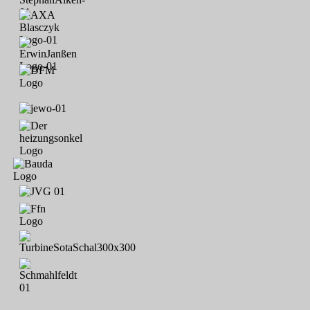
Thomas; Andrea Bruns; Michael Thiergarten; Familie Michels;
Guido Jaskulska; Volker Meyer; Lena Quebbemann; Markus
Meyer; Jenny Gerlach; Maria Meyer; Werner Meyer; Alfons
Oltmanns; Johannes Oltmanns; Philipp Wedekin; Sebastian
Urbansky; Tim, Nils, Silke & Werner Rockmann; Kerstin,
Christoph, Thies, Thore & Tjade Legler; Mirco Folkers; Andre
Friedrichs; Birte & Tim Engel; Lasse Engel; Fabrice Sander; Lothar
Grünfeld; Ingo Janssen; Ines und Jürgen Wagner; Ralf Wisotzky;
Angelika & Reinhard Worpenberg; Agneta Janssen; Ingrid, Fredy,
Maike Zillich; Gecko Druck Schortens; Kindertagesstätte
"Sillensteder Spatzennest"; Olga & Alois Piwek; Karl & Tea
Harms; Johannes Janssen; Annegret & Heinrich Specht;
Sillensteder Hallen Cup 2020; Herma Hoppe; Jens Kirchhoff; Lutz
Hagestedt; TuS Leerhafe / Hovel in Freundschaft - 1.Herren, 2.
Herren; Jannes, Jule, Jan, Aline, Homrighausen; F1-JSG Sande
2020; Altweiber; Jan Wanowius; Kyan Schaffranek; Wynn
Schaffranek; Alexander Schröder; Bernd & Imke Cordsen; Alte
Herren 2020 - 2021: Florian Donat, Thomas Drescher, Uwe Eilers,
Klaus Ferichs, Frank Tielert, Kay Held, Mathias Heybl, Jan-Knut
Homrighausen, Tobias Janßen, Mario Klähn, Björn Knust, Patrick
Nussel, Markus Meyer, Jörg Reinolsmann, Ingo Riedel, Kai
Schaffranek, Frerich Schwitters, Sven Tantzen, Thorsten Wiesner,
Ron Blume, Thomas Blütgen, Meinhard Linnemann; Marco,
Nicole, Pauline; 96; Tjark Knust; Lasse Knust; Reinhard Meyer;
Familie Andersen; Nils Wagner; Frank Tielert; Fynn Koska; Thore