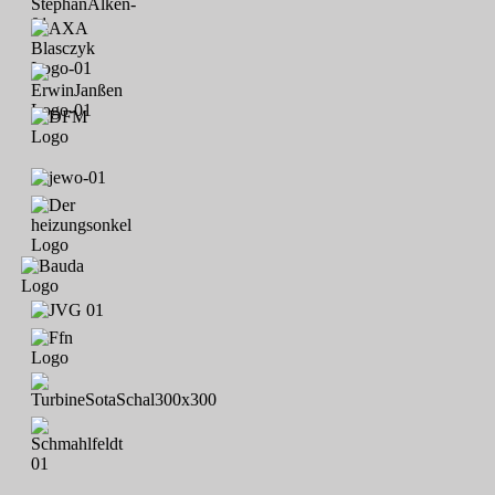
Thomas; Andrea Bruns; Michael Thiergarten; Familie Michels;
Guido Jaskulska; Volker Meyer; Lena Quebbemann; Markus
Meyer; Jenny Gerlach; Maria Meyer; Werner Meyer; Alfons
Oltmanns; Johannes Oltmanns; Philipp Wedekin; Sebastian
Urbansky; Tim, Nils, Silke & Werner Rockmann; Kerstin,
Christoph, Thies, Thore & Tjade Legler; Mirco Folkers; Andre
Friedrichs; Birte & Tim Engel; Lasse Engel; Fabrice Sander; Lothar
Grünfeld; Ingo Janssen; Ines und Jürgen Wagner; Ralf Wisotzky;
Angelika & Reinhard Worpenberg; Agneta Janssen; Ingrid, Fredy,
Maike Zillich; Gecko Druck Schortens; Kindertagesstätte
"Sillensteder Spatzennest"; Olga & Alois Piwek; Karl & Tea
Harms; Johannes Janssen; Annegret & Heinrich Specht;
Sillensteder Hallen Cup 2020; Herma Hoppe; Jens Kirchhoff; Lutz
Hagestedt; TuS Leerhafe / Hovel in Freundschaft - 1.Herren, 2.
Herren; Jannes, Jule, Jan, Aline, Homrighausen; F1-JSG Sande
2020; Altweiber; Jan Wanowius; Kyan Schaffranek; Wynn
Schaffranek; Alexander Schröder; Bernd & Imke Cordsen; Alte
Herren 2020 - 2021: Florian Donat, Thomas Drescher, Uwe Eilers,
Klaus Ferichs, Frank Tielert, Kay Held, Mathias Heybl, Jan-Knut
Homrighausen, Tobias Janßen, Mario Klähn, Björn Knust, Patrick
Nussel, Markus Meyer, Jörg Reinolsmann, Ingo Riedel, Kai
Schaffranek, Frerich Schwitters, Sven Tantzen, Thorsten Wiesner,
Ron Blume, Thomas Blütgen, Meinhard Linnemann; Marco,
Nicole, Pauline; 96; Tjark Knust; Lasse Knust; Reinhard Meyer;
Familie Andersen; Nils Wagner; Frank Tielert; Fynn Koska; Thore